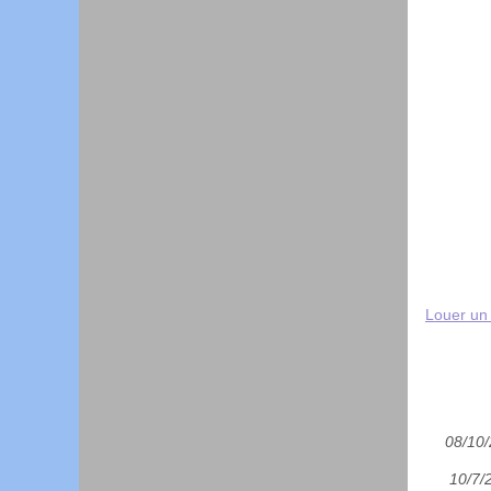
Louer un 
08/10
10/7/