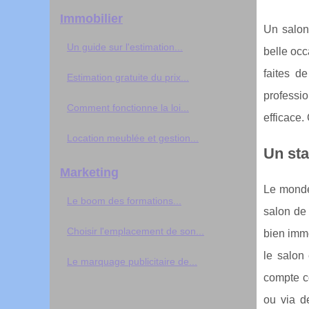
Immobilier
Un salon 
Un guide sur l'estimation...
belle occ
faites d
Estimation gratuite du prix...
professio
Comment fonctionne la loi...
efficace. 
Location meublée et gestion...
Un sta
Marketing
Le monde 
Le boom des formations...
salon de 
Choisir l'emplacement de son...
bien immo
le salon
Le marquage publicitaire de...
compte co
ou via de