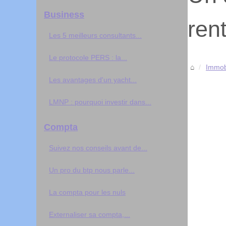
Business
ren
Les 5 meilleurs consultants...
Le protocole PERS : la...
Immobi
Les avantages d'un yacht...
LMNP : pourquoi investir dans...
Compta
Suivez nos conseils avant de...
Un pro du btp nous parle...
La compta pour les nuls
Externaliser sa compta,...