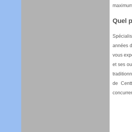
maximum d
Quel p
Spécialis
années d’
vous expo
et ses ou
tradition
de Centt
concurren