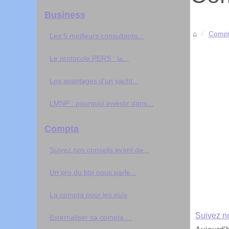
Business
Comp
Les 5 meilleurs consultants...
Le protocole PERS : la...
Les avantages d'un yacht...
LMNP : pourquoi investir dans...
Compta
Suivez nos conseils avant de...
Un pro du btp nous parle...
La compta pour les nuls
Suivez no
Externaliser sa compta,...