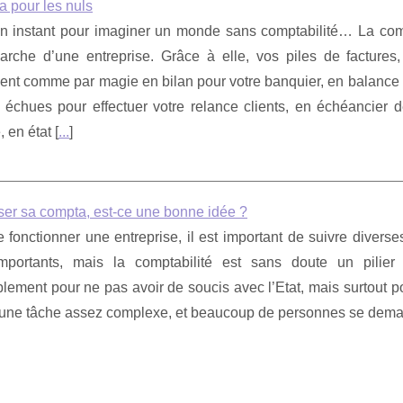
a pour les nuls
n instant pour imaginer un monde sans comptabilité… La compt
rche d’une entreprise. Grâce à elle, vos piles de factures,
ent comme par magie en bilan pour votre banquier, en balance po
 échues pour effectuer votre relance clients, en échéancier d
, en état [
...
]
ser sa compta, est-ce une bonne idée ?
e fonctionner une entreprise, il est important de suivre divers
mportants, mais la comptabilité est sans doute un pilie
ement pour ne pas avoir de soucis avec l’Etat, mais surtout p
s une tâche assez complexe, et beaucoup de personnes se deman