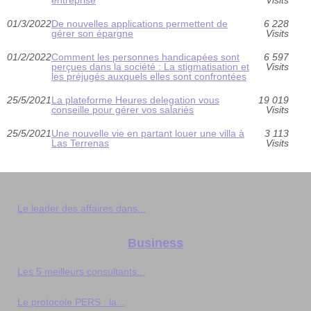
entreprise
Visits
01/3/2022
De nouvelles applications permettent de
6 228
gérer son épargne
Visits
01/2/2022
Comment les personnes handicapées sont
6 597
perçues dans la société : La stigmatisation et
Visits
les préjugés auxquels elles sont confrontées
25/5/2021
La plateforme Heures delegation vous
19 019
conseille pour gérer vos salariés
Visits
25/5/2021
Une nouvelle vie en partant louer une villa à
3 113
Las Terrenas
Visits
Le leader des affaires dans...
Business
Les 5 meilleurs consultants...
Le protocole PERS : la...