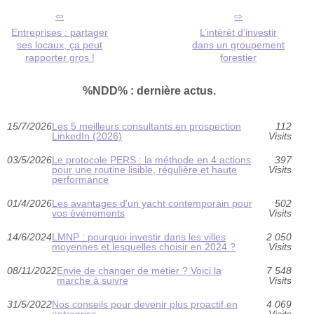
Entreprises : partager
L’intérêt d’investir
ses locaux, ça peut
dans un groupement
rapporter gros !
forestier
%NDD% : dernière actus.
15/7/2026
Les 5 meilleurs consultants en prospection
112
LinkedIn (2026)
Visits
03/5/2026
Le protocole PERS : la méthode en 4 actions
397
pour une routine lisible, régulière et haute
Visits
performance
01/4/2026
Les avantages d'un yacht contemporain pour
502
vos événements
Visits
14/6/2024
LMNP : pourquoi investir dans les villes
2 050
moyennes et lesquelles choisir en 2024 ?
Visits
08/11/2022
Envie de changer de métier ? Voici la
7 548
marche à suivre
Visits
31/5/2022
Nos conseils pour devenir plus proactif en
4 069