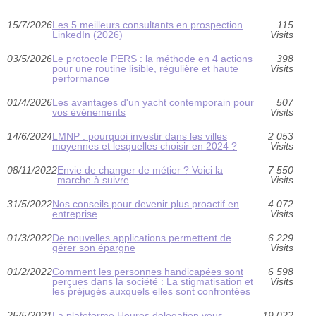
15/7/2026
Les 5 meilleurs consultants en prospection
115
LinkedIn (2026)
Visits
03/5/2026
Le protocole PERS : la méthode en 4 actions
398
pour une routine lisible, régulière et haute
Visits
performance
01/4/2026
Les avantages d'un yacht contemporain pour
507
vos événements
Visits
14/6/2024
LMNP : pourquoi investir dans les villes
2 053
moyennes et lesquelles choisir en 2024 ?
Visits
08/11/2022
Envie de changer de métier ? Voici la
7 550
marche à suivre
Visits
31/5/2022
Nos conseils pour devenir plus proactif en
4 072
entreprise
Visits
01/3/2022
De nouvelles applications permettent de
6 229
gérer son épargne
Visits
01/2/2022
Comment les personnes handicapées sont
6 598
perçues dans la société : La stigmatisation et
Visits
les préjugés auxquels elles sont confrontées
25/5/2021
La plateforme Heures delegation vous
19 022