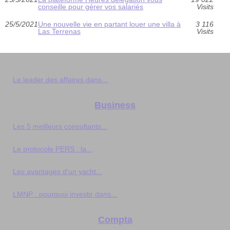
conseille pour gérer vos salariés
Visits
25/5/2021
Une nouvelle vie en partant louer une villa à
3 116
Las Terrenas
Visits
Le leader des affaires dans...
Business
Les 5 meilleurs consultants...
Le protocole PERS : la...
Les avantages d'un yacht...
LMNP : pourquoi investir dans...
Compta