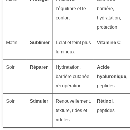
l’équilibre et le
barrière,
confort
hydratation,
protection
Matin
Sublimer
Éclat et teint plus
Vitamine C
lumineux
Soir
Réparer
Hydratation,
Acide
barrière cutanée,
hyaluronique
,
récupération
peptides
Soir
Stimuler
Renouvellement,
Rétinol
,
texture, rides et
peptides
ridules